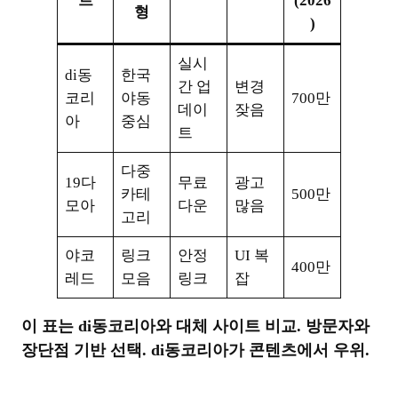
트
(2026
형
)
실시
di동
한국
간 업
변경
코리
야동
700만
데이
잦음
아
중심
트
다중
19다
무료
광고
카테
500만
모아
다운
많음
고리
야코
링크
안정
UI 복
400만
레드
모음
링크
잡
이 표는 di동코리아와 대체 사이트 비교. 방문자와
장단점 기반 선택. di동코리아가 콘텐츠에서 우위.